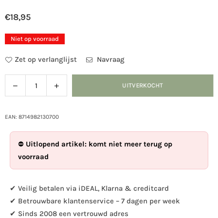
€18,95
Normale
prijs
Niet op voorraad
Zet op verlanglijst
Navraag
Verlaag
Verhoog
UITVERKOCHT
Hoeveelheid
de
de
hoeveelheid
hoeveelheid
voor
voor
EAN: 8714982130700
Esschert
Esschert
Design
Design
⛔
Uitlopend artikel: komt niet meer terug op
-
-
voorraad
Wand
Wand
voederschaal
voederschaal
vogel
vogel
✔ Veilig betalen via iDEAL, Klarna & creditcard
✔ Betrouwbare klantenservice – 7 dagen per week
✔ Sinds 2008 een vertrouwd adres