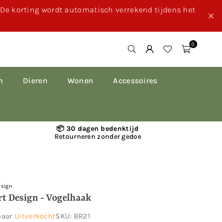
. De korting wordt automatisch verrekend tijdens het
0
n
Dieren
Wonen
Accessoires
📦 30 dagen bedenktijd
Retourneren zonder gedoe
esign
rt Design - Vogelhaak
baar
Uitverkocht
SKU:
BR21