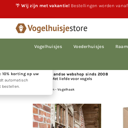
🌴
Wij zijn met vakantie!
Bestellingen worden vanaf
×
akantie!
 vakantie gewoon
le bestellingen worden
Vogelhuisjes
Voederhuisjes
Raam
p volgorde van
den.
w geduld ontvangt u
ie
10% korting op uw
📍 Nederlandse webshop sinds 2008
Met liefde voor vogels
rdt automatisch
 bestellen.
Huis
|
Esschert Design - Vogelhaak