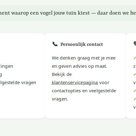
ent waarop een vogel jouw tuin kiest — daar doen we he
📞
Persoonlijk contact
We denken graag met je mee
lingen
en geven advies op maat.
z
g
Bekijk de
lgestelde vragen
klantenservicepagina
voor
v
contactopties en veelgestelde
vragen.
v