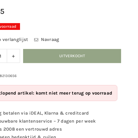
95
 voorraad
 verlanglijst
Navraag
ag
Verhoog
UITVERKOCHT
eid
de
eelheid
hoeveelheid
voor
982130656
ert
Esschert
gn
Design
tlopend artikel: komt niet meer terug op voorraad
-
lhaak
Vogelhaak
g betalen via iDEAL, Klarna & creditcard
ouwbare klantenservice – 7 dagen per week
s 2008 een vertrouwd adres
agen bedenktijd & ruilen