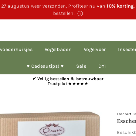
 27 augustus weer verzonden. Profiteer nu van
10% korting
bestellen.
ⓘ
voederhuisjes
Vogelbaden
Vogelvoer
Insecte
♥︎ Cadeautips! ♥︎
Sale
DYI
✔ Veilig bestellen & betrouwbaar
Trustpilot ★★★★★
Esschert D
Essche
Beschik