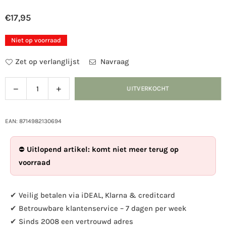
€17,95
Normale
prijs
Niet op voorraad
Zet op verlanglijst
Navraag
Verlaag
Verhoog
UITVERKOCHT
Hoeveelheid
de
de
hoeveelheid
hoeveelheid
voor
voor
EAN: 8714982130694
Esschert
Esschert
Design
Design
⛔
Uitlopend artikel: komt niet meer terug op
-
-
voorraad
Vogelbad
Vogelbad
vogel
vogel
✔ Veilig betalen via iDEAL, Klarna & creditcard
✔ Betrouwbare klantenservice – 7 dagen per week
✔ Sinds 2008 een vertrouwd adres