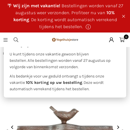
🌴
Wij zijn met vakantie!
Bestellingen worden vanaf 27
augustus weer verzonden. Profiteer nu van
10%
korting
. De korting wordt automatisch verrekend
tijdens het bestellen.
ⓘ
0
×
🌴 Wij zijn met vakantie!
Huis
|
Esschert Design - Vogelbad vogel
U kunt tijdens onze vakantie gewoon blijven
bestellen. Alle bestellingen worden vanaf 27 augustus op
volgorde van binnenkomst verzonden.
Als bedankje voor uw geduld ontvangt u tijdens onze
vakantie
10% korting op uw bestelling
. Deze wordt
automatisch verrekend tijdens het bestellen.