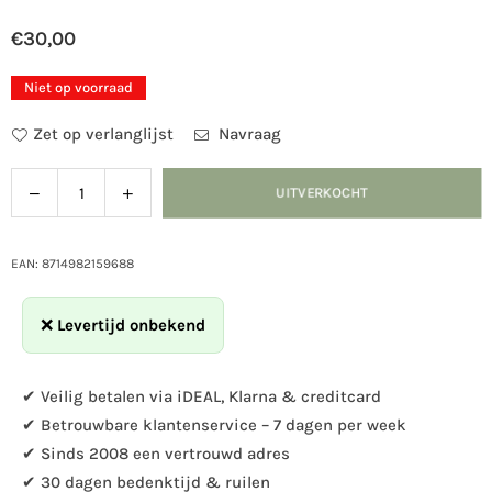
€30,00
Normale
prijs
Niet op voorraad
Zet op verlanglijst
Navraag
Verlaag
Verhoog
UITVERKOCHT
Hoeveelheid
de
de
hoeveelheid
hoeveelheid
voor
voor
EAN: 8714982159688
Esschert
Esschert
Design
Design
❌
Levertijd onbekend
-
-
Muurdecoratie
Muurdecoratie
rond
rond
✔ Veilig betalen via iDEAL, Klarna & creditcard
vogels
vogels
✔ Betrouwbare klantenservice – 7 dagen per week
60cm
60cm
✔ Sinds 2008 een vertrouwd adres
✔ 30 dagen bedenktijd & ruilen