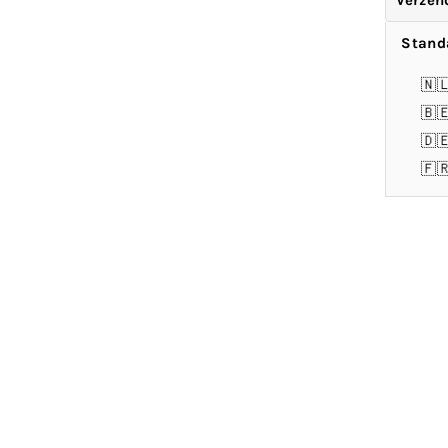
Verzen
Stand
🇳
🇧
🇩
🇫