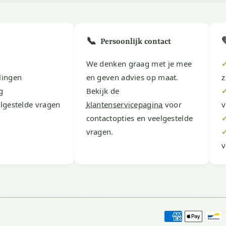
📞
Persoonlijk contact
We denken graag met je mee
lingen
en geven advies op maat.
z
g
Bekijk de
lgestelde vragen
klantenservicepagina
voor
v
contactopties en veelgestelde
vragen.
v