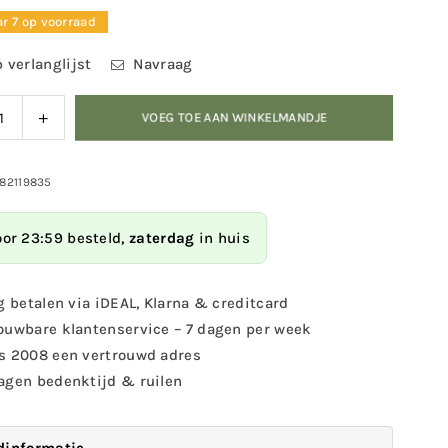
r 7 op voorraad
 verlanglijst
Navraag
ag
Verhoog
VOEG TOE AAN WINKELMANDJE
eid
de
eelheid
hoeveelheid
voor
982119835
ert
Esschert
gn
Design
oor 23:59 besteld,
zaterdag
in huis
-
ing
Hanging
et
basket
g betalen via iDEAL, Klarna & creditcard
haak
ouwbare klantenservice – 7 dagen per week
s
vogels
s 2008 een vertrouwd adres
agen bedenktijd & ruilen