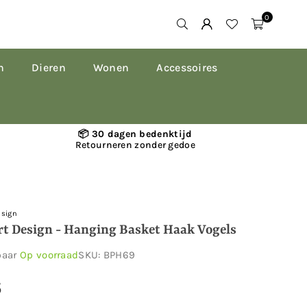
0
n
Dieren
Wonen
Accessoires
📦 30 dagen bedenktijd
Retourneren zonder gedoe
esign
rt Design - Hanging Basket Haak Vogels
baar
Op voorraad
SKU:
BPH69
5