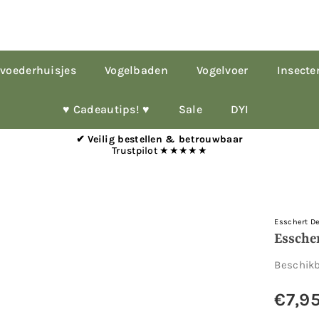
voederhuisjes
Vogelbaden
Vogelvoer
Insecte
♥︎ Cadeautips! ♥︎
Sale
DYI
✔ Veilig bestellen & betrouwbaar
Trustpilot ★★★★★
Esschert D
Essche
Beschik
€7,9
Normale