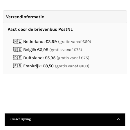
Verzendinformatie
Past door de brievenbus PostNL
🇳🇱 Nederland: €3,99
(gratis vanaf €50)
🇧🇪 België: €6,95
(gratis vanaf €75)
🇩🇪 Duitsland: €5,95
(gratis vanaf €75)
🇫🇷 Frankrijk: €8,50
(gratis vanaf €100)
Omschrijving