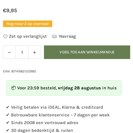
€9,95
Normale
prijs
Nog maar 2 op voorraad
Zet op verlanglijst
Navraag
Verlaag
Verhoog
VOEG TOE AAN WINKELMANDJE
Hoeveelheid
de
de
hoeveelheid
hoeveelheid
voor
voor
EAN: 8714982120985
Esschert
Esschert
Design
Design
📦 Voor 23:59 besteld,
vrijdag 28 augustus
in huis
-
-
Hanging
Hanging
basket
basket
✔ Veilig betalen via iDEAL, Klarna & creditcard
haak
haak
✔ Betrouwbare klantenservice – 7 dagen per week
metaal
metaal
✔ Sinds 2008 een vertrouwd adres
L
L
✔ 30 dagen bedenktijd & ruilen