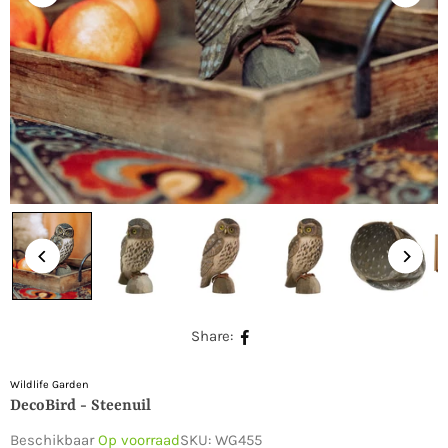
Share:
Wildlife Garden
DecoBird - Steenuil
Beschikbaar
Op voorraad
SKU:
WG455