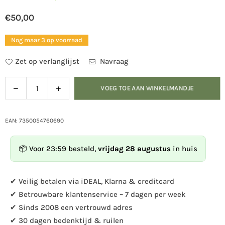
€50,00
Normale
prijs
Nog maar 3 op voorraad
Zet op verlanglijst
Navraag
Verlaag
Verhoog
VOEG TOE AAN WINKELMANDJE
Hoeveelheid
de
de
hoeveelheid
hoeveelheid
voor
voor
EAN: 7350054760690
DecoBird
DecoBird
-
-
📦 Voor 23:59 besteld,
vrijdag 28 augustus
in huis
Steenuil
Steenuil
✔ Veilig betalen via iDEAL, Klarna & creditcard
✔ Betrouwbare klantenservice – 7 dagen per week
✔ Sinds 2008 een vertrouwd adres
✔ 30 dagen bedenktijd & ruilen