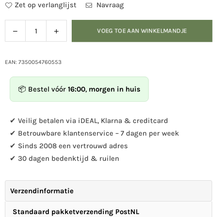
Zet op verlanglijst
Navraag
Verlaag
Verhoog
VOEG TOE AAN WINKELMANDJE
Hoeveelheid
de
de
hoeveelheid
hoeveelheid
voor
voor
EAN: 7350054760553
DecoBird
DecoBird
-
-
📦 Bestel vóór
16:00
,
morgen in huis
Ringmus
Ringmus
✔ Veilig betalen via iDEAL, Klarna & creditcard
✔ Betrouwbare klantenservice – 7 dagen per week
✔ Sinds 2008 een vertrouwd adres
✔ 30 dagen bedenktijd & ruilen
Verzendinformatie
Standaard pakketverzending PostNL