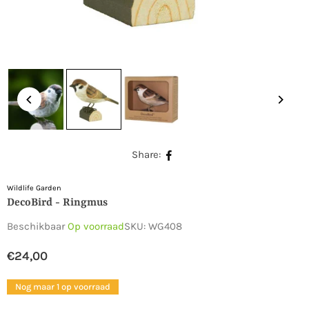
Share:
Wildlife Garden
DecoBird - Ringmus
Beschikbaar
Op voorraad
SKU:
WG408
€24,00
Normale
prijs
Nog maar 1 op voorraad