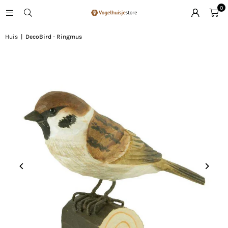
0
Huis
|
DecoBird - Ringmus