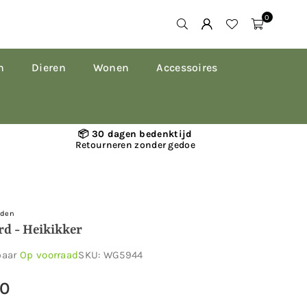
0
n
Dieren
Wonen
Accessoires
📦 30 dagen bedenktijd
Retourneren zonder gedoe
rden
rd - Heikikker
baar
Op voorraad
SKU:
WG5944
50