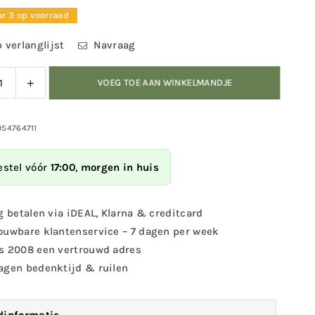
r 3 op voorraad
 verlanglijst
Navraag
ag
Verhoog
VOEG TOE AAN WINKELMANDJE
eid
de
eelheid
hoeveelheid
voor
054764711
Bird
DecoBird
-
estel vóór
17:00
,
morgen in huis
kker
heikikker
g betalen via iDEAL, Klarna & creditcard
ouwbare klantenservice – 7 dagen per week
s 2008 een vertrouwd adres
agen bedenktijd & ruilen