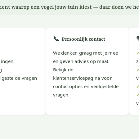
ent waarop een vogel jouw tuin kiest — daar doen we he
📞
Persoonlijk contact
We denken graag met je mee
lingen
en geven advies op maat.
z
g
Bekijk de
lgestelde vragen
klantenservicepagina
voor
v
contactopties en veelgestelde
vragen.
v