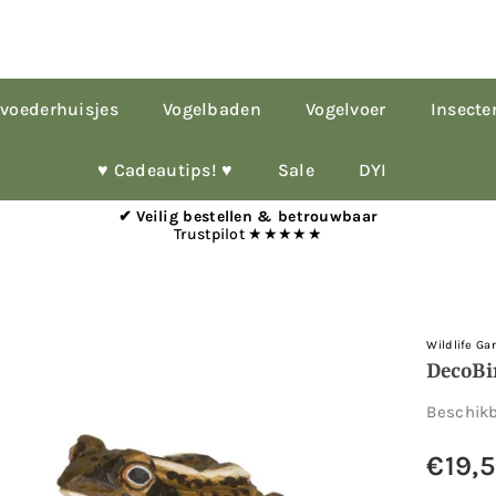
voederhuisjes
Vogelbaden
Vogelvoer
Insecte
♥︎ Cadeautips! ♥︎
Sale
DYI
✔ Veilig bestellen & betrouwbaar
Trustpilot ★★★★★
Wildlife Ga
DecoBi
Beschik
€19,
Normale