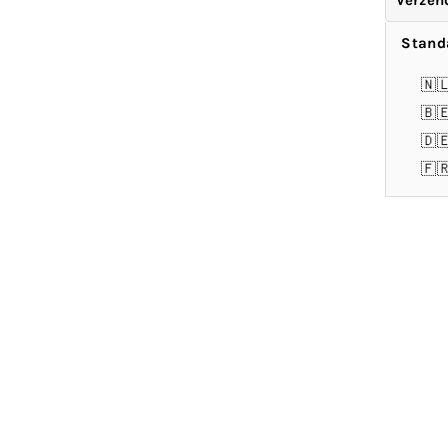
Verzen
Stand
🇳
🇧
🇩
🇫