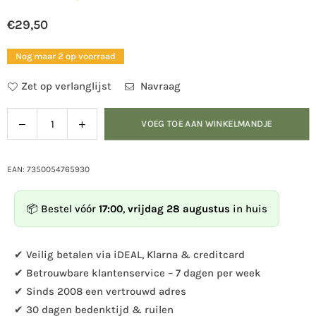
€29,50
Normale
prijs
Nog maar 2 op voorraad
Zet op verlanglijst
Navraag
Verlaag
Verhoog
VOEG TOE AAN WINKELMANDJE
Hoeveelheid
de
de
hoeveelheid
hoeveelheid
voor
voor
EAN: 7350054765930
DecoAnimal
DecoAnimal
-
-
📦 Bestel vóór
17:00
,
vrijdag 28 augustus
in huis
Konijn
Konijn
klein
klein
✔ Veilig betalen via iDEAL, Klarna & creditcard
✔ Betrouwbare klantenservice – 7 dagen per week
✔ Sinds 2008 een vertrouwd adres
✔ 30 dagen bedenktijd & ruilen