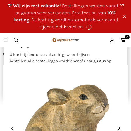
🌴
Wij zijn met vakantie!
Bestellingen worden vanaf 27
augustus weer verzonden. Profiteer nu van
10%
korting
. De korting wordt automatisch verrekend
tijdens het bestellen.
ⓘ
0
×
🌴 Wij zijn met vakantie!
Huis
|
DecoAnimal - Konijn klein
U kunt tijdens onze vakantie gewoon blijven
bestellen. Alle bestellingen worden vanaf 27 augustus op
volgorde van binnenkomst verzonden.
Als bedankje voor uw geduld ontvangt u tijdens onze
vakantie
10% korting op uw bestelling
. Deze wordt
automatisch verrekend tijdens het bestellen.