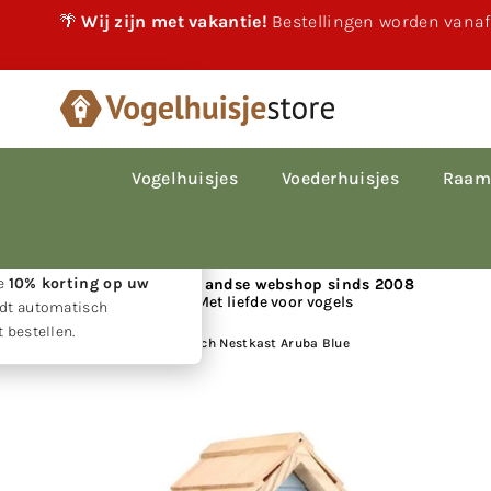
🌴
Wij zijn met vakantie!
Bestellingen worden vanaf
×
akantie!
 vakantie gewoon
le bestellingen worden
Vogelhuisjes
Voederhuisjes
Raam
p volgorde van
den.
w geduld ontvangt u
ie
10% korting op uw
📍 Nederlandse webshop sinds 2008
Met liefde voor vogels
rdt automatisch
 bestellen.
Huis
|
Bird Home Beach Nestkast Aruba Blue