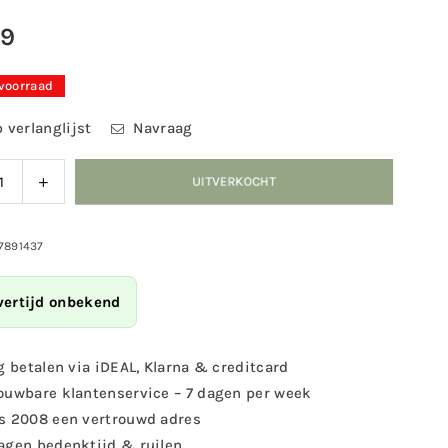
99
 voorraad
 verlanglijst
Navraag
ag
Verhoog
UITVERKOCHT
eid
de
eelheid
hoeveelheid
voor
17891437
Bird
e
Home
vertijd onbekend
h
Beach
kast
Nestkast
a
Aruba
g betalen via iDEAL, Klarna & creditcard
Blue
ouwbare klantenservice – 7 dagen per week
s 2008 een vertrouwd adres
agen bedenktijd & ruilen