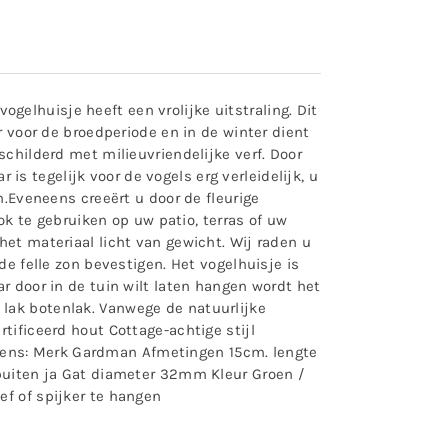
elhuisje heeft een vrolijke uitstraling. Dit
r voor de broedperiode en in de winter dient
schilderd met milieuvriendelijke verf. Door
 is tegelijk voor de vogels erg verleidelijk, u
n.Eveneens creeërt u door de fleurige
ook te gebruiken op uw patio, terras of uw
het materiaal licht van gewicht. Wij raden u
de felle zon bevestigen. Het vogelhuisje is
r door in de tuin wilt laten hangen wordt het
lak botenlak. Vanwege de natuurlijke
tificeerd hout Cottage-achtige stijl
vens: Merk Gardman Afmetingen 15cm. lengte
 buiten ja Gat diameter 32mm Kleur Groen /
ef of spijker te hangen