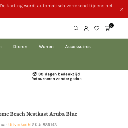
. De korting wordt automatisch verrekend tijdens het
0
n
Dieren
Wonen
Accessoires
📦 30 dagen bedenktijd
Retourneren zonder gedoe
ome Beach Nestkast Aruba Blue
baar
Uitverkocht
SKU:
889143