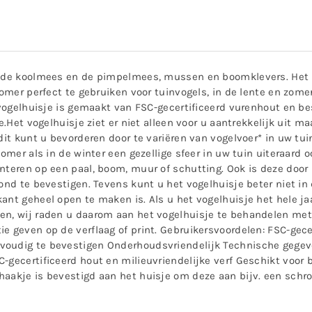
 de koolmees en de pimpelmees, mussen en boomklevers. Het vog
zomer perfect te gebruiken voor tuinvogels, in de lente en zome
t vogelhuisje is gemaakt van FSC-gecertificeerd vurenhout en be
.Het vogelhuisje ziet er niet alleen voor u aantrekkelijk uit maar
dit kunt u bevorderen door te variëren van vogelvoer* in uw tui
zomer als in de winter een gezellige sfeer in uw tuin uiteraard 
nteren op een paal, boom, muur of schutting. Ook is deze door 
ond te bevestigen. Tevens kunt u het vogelhuisje beter niet in 
ant geheel open te maken is. Als u het vogelhuisje het hele jaa
en, wij raden u daarom aan het vogelhuisje te behandelen met 
e geven op de verflaag of print. Gebruikersvoordelen: FSC-gecer
nvoudig te bevestigen Onderhoudsvriendelijk Technische gege
C-gecertificeerd hout en milieuvriendelijke verf Geschikt voor
aakje is bevestigd aan het huisje om deze aan bijv. een schro