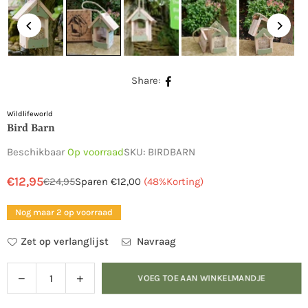
Share:
Wildlifeworld
Bird Barn
Beschikbaar
Op voorraad
SKU:
BIRDBARN
€12,95
€24,95
Sparen
€12,00
(
48
%Korting)
Normale
prijs
Nog maar 2 op voorraad
Zet op verlanglijst
Navraag
Verlaag
Verhoog
VOEG TOE AAN WINKELMANDJE
Hoeveelheid
de
de