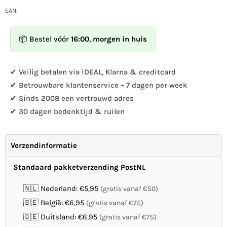
hoeveelheid
hoeveelheid
voor
voor
EAN:
Bird
Bird
Barn
Barn
📦 Bestel vóór
16:00
,
morgen in huis
✔ Veilig betalen via iDEAL, Klarna & creditcard
✔ Betrouwbare klantenservice – 7 dagen per week
✔ Sinds 2008 een vertrouwd adres
✔ 30 dagen bedenktijd & ruilen
Verzendinformatie
Standaard pakketverzending PostNL
🇳🇱 Nederland: €5,95
(gratis vanaf €50)
🇧🇪 België: €6,95
(gratis vanaf €75)
🇩🇪 Duitsland: €6,95
(gratis vanaf €75)