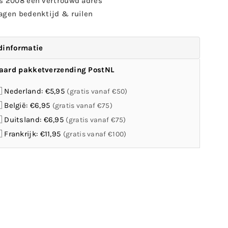
s 2008 een vertrouwd adres
met
agen bedenktijd & ruilen
klem
voor
ons
balkons
dinformatie
aard pakketverzending PostNL
 Nederland: €5,95
(gratis vanaf €50)
 België: €6,95
(gratis vanaf €75)
 Duitsland: €6,95
(gratis vanaf €75)
 Frankrijk: €11,95
(gratis vanaf €100)