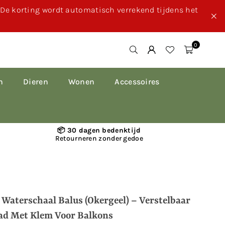
. De korting wordt automatisch verrekend tijdens het
0
n
Dieren
Wonen
Accessoires
📦 30 dagen bedenktijd
Retourneren zonder gedoe
 Waterschaal Balus (okergeel) – Verstelbaar
ad Met Klem Voor Balkons