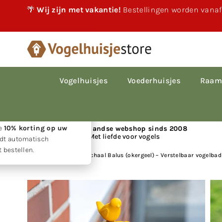
🌴
Wij zijn met vakantie!
Bestellingen worden vanaf
×
akantie!
 vakantie gewoon
le bestellingen worden
Vogelhuisjes
Voederhuisjes
Raam
p volgorde van
den.
w geduld ontvangt u
ie
10% korting op uw
📍 Nederlandse webshop sinds 2008
Met liefde voor vogels
rdt automatisch
 bestellen.
Huis
|
Balkon Waterschaal Balus (okergeel) – Verstelbaar vogelba