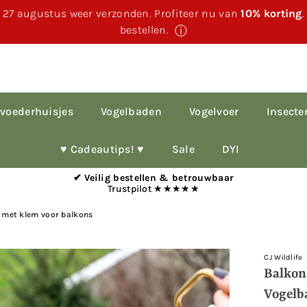
 27 augustus weer verzonden. Profiteer nu van
10% korting
bestellen.
ⓘ
voederhuisjes
Vogelbaden
Vogelvoer
Insecte
♥︎ Cadeautips! ♥︎
Sale
DYI
✔ Veilig bestellen & betrouwbaar
Trustpilot ★★★★★
d met klem voor balkons
CJ Wildlife
Balkon
Vogelb