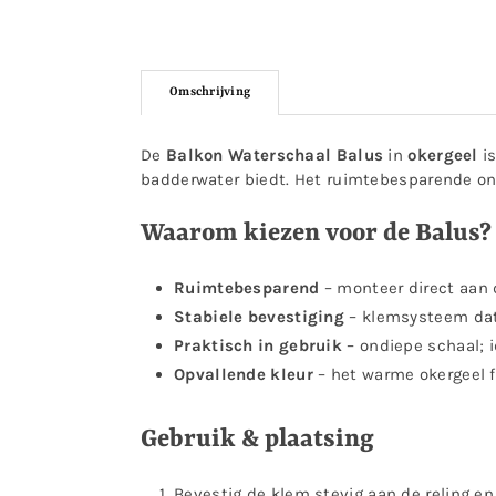
Omschrijving
De
Balkon Waterschaal Balus
in
okergeel
is
badderwater biedt. Het ruimtebesparende ont
Waarom kiezen voor de Balus?
Ruimtebesparend
– monteer direct aan d
Stabiele bevestiging
– klemsysteem dat
Praktisch in gebruik
– ondiepe schaal; i
Opvallende kleur
– het warme okergeel f
Gebruik & plaatsing
Bevestig de klem stevig aan de reling en