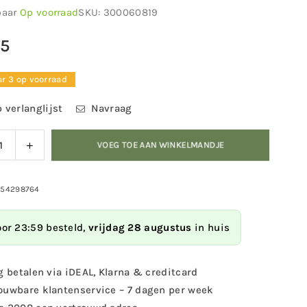
baar
Op voorraad
SKU:
300060819
95
r 3 op voorraad
 verlanglijst
Navraag
ag
Verhoog
VOEG TOE AAN WINKELMANDJE
eid
de
eelheid
hoeveelheid
voor
054298764
on
Balkon
rschaal
Waterschaal
oor 23:59 besteld,
vrijdag 28 augustus
in huis
s
Balus
geel)
(okergeel)
–
g betalen via iDEAL, Klarna & creditcard
elbaar
Verstelbaar
ouwbare klantenservice – 7 dagen per week
lbad
vogelbad