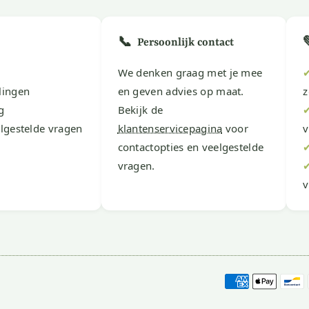
📞
Persoonlijk contact
We denken graag met je mee
lingen
en geven advies op maat.
z
g
Bekijk de
lgestelde vragen
klantenservicepagina
voor
v
contactopties en veelgestelde
vragen.
v