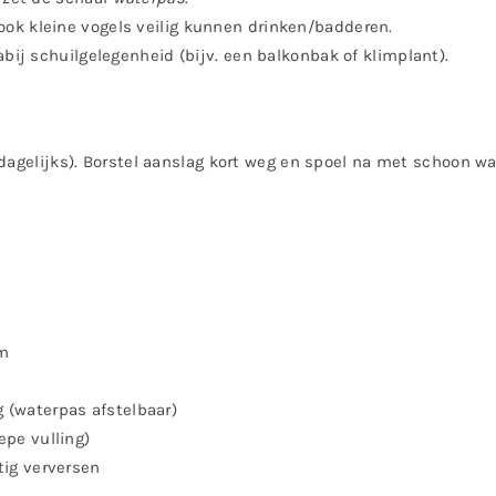
ook kleine vogels veilig kunnen drinken/badderen.
abij schuilgelegenheid (bijv. een balkonbak of klimplant).
dagelijks). Borstel aanslag kort weg en spoel na met schoon wat
mm
 (waterpas afstelbaar)
epe vulling)
tig verversen