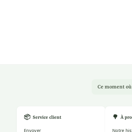
Ce moment où u
📦
🌳
Service client
À pro
Envoyer
Notre his