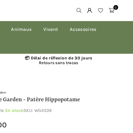
0
Animaux
Vivant
Accessoires
📦 Délai de réflexion de 30 jours
Retours sans tracas
rden
fe Garden - Patère Hippopotame
ble
En stock
SKU:
WG4539
00