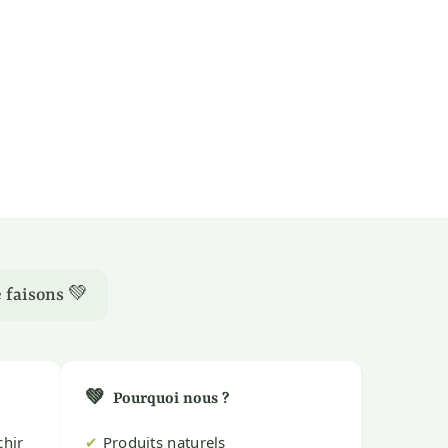
 faisons 💚
💚
Pourquoi nous ?
chir
✔
Produits naturels