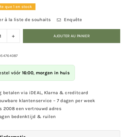
ste que 1 en stock
r à la liste de souhaits
Enquête
nuer
Augmenter
AJOUTER AU PANIER
la
ité
quantité
pour
054764087
ife
Wildlife
en
Garden
estel vóór
16:00
,
morgen in huis
-
e
Patère
opotame
Hippopotame
g betalen via iDEAL, Klarna & creditcard
ouwbare klantenservice – 7 dagen per week
s 2008 een vertrouwd adres
agen bedenktijd & ruilen