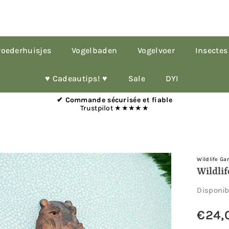
oederhuisjes
Vogelbaden
Vogelvoer
Insectes
♥︎ Cadeautips! ♥︎
Sale
DYI
✔ Commande sécurisée et fiable
Trustpilot ★★★★★
Wildlife Ga
Wildli
Disponi
€24,
Prix