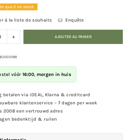
ste que 2 en stock
r à la liste de souhaits
Enquête
nuer
Augmenter
AJOUTER AU PANIER
la
ité
quantité
pour
982000188
on
maison
de
estel vóór
16:00
,
morgen in huis
ve-
chauve-
s
souris
g betalen via iDEAL, Klarna & creditcard
ouwbare klantenservice – 7 dagen per week
s 2008 een vertrouwd adres
agen bedenktijd & ruilen