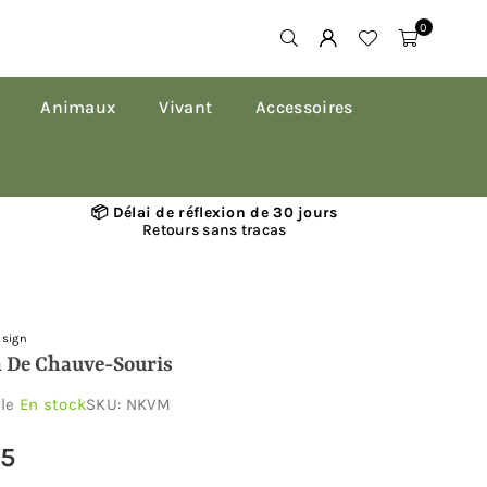
0
Animaux
Vivant
Accessoires
📦 Délai de réflexion de 30 jours
Retours sans tracas
esign
 De Chauve-Souris
ble
En stock
SKU:
NKVM
95