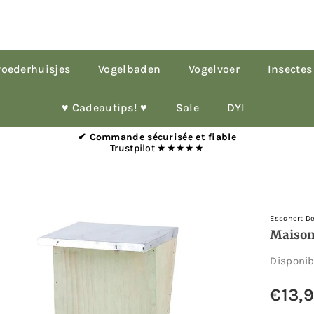
oederhuisjes
Vogelbaden
Vogelvoer
Insectes
♥︎ Cadeautips! ♥︎
Sale
DYI
✔ Commande sécurisée et fiable
Trustpilot ★★★★★
Esschert D
Maison
Disponi
€13,
Prix