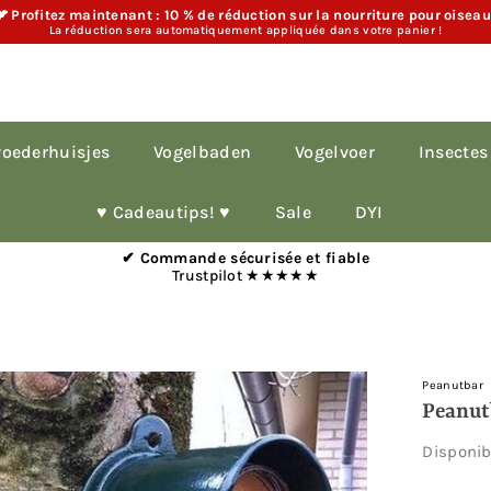
 Profitez maintenant : 10 % de réduction sur la nourriture pour oisea
La réduction sera automatiquement appliquée dans votre panier !
oederhuisjes
Vogelbaden
Vogelvoer
Insectes
♥︎ Cadeautips! ♥︎
Sale
DYI
✔ Commande sécurisée et fiable
Trustpilot ★★★★★
Peanutbar
Peanut
Disponi