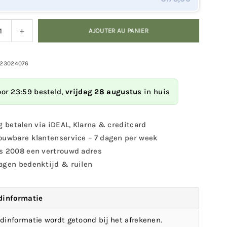
nuer
Augmenter
AJOUTER AU PANIER
la
ité
quantité
pour
423024076
utbar
Peanutbar
-
porte-
oor 23:59 besteld,
vrijdag 28 augustus
in huis
pot
de
e
beurre
g betalen via iDEAL, Klarna & creditcard
de
ouwbare klantenservice – 7 dagen per week
huète
cacahuète
s 2008 een vertrouwd adres
vert
agen bedenktijd & ruilen
dinformatie
dinformatie wordt getoond bij het afrekenen.