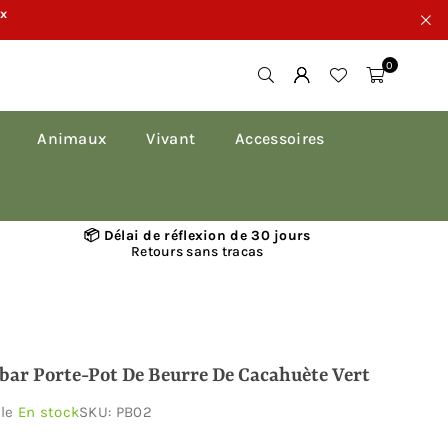
ux
0
Animaux
Vivant
Accessoires
📦 Délai de réflexion de 30 jours
Retours sans tracas
bar Porte-Pot De Beurre De Cacahuète Vert
ble
En stock
SKU:
PB02