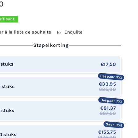
0
uffisant
r à la liste de souhaits
Enquête
Stapelkorting
 stuks
€17,50
Bespaar 3%!
€33,95
 stuks
€35,00
Bespaar 7%!
€81,37
 stuks
€87,50
Save 11%!
€155,75
0 stuks
€175,00