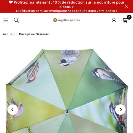
🐦 Profitez maintenant : 10 % de réduction sur la nourriture pour
oiseaux
La réduction sera automatiquement appliquée dans votre panier !
0
Accueil
|
Parapluie Oiseaux