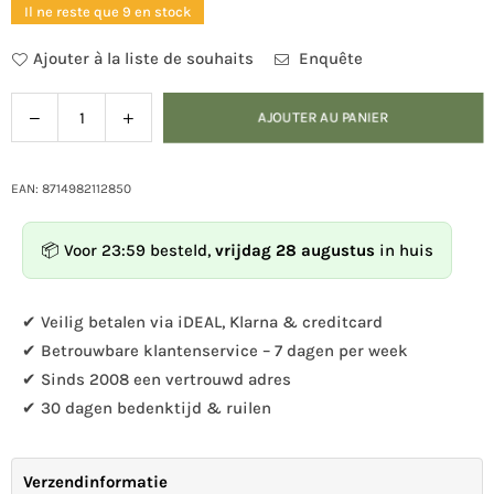
Il ne reste que 9 en stock
Ajouter à la liste de souhaits
Enquête
Diminuer
Augmenter
AJOUTER AU PANIER
Quantité
la
la
quantité
quantité
pour
pour
EAN: 8714982112850
Parapluie
Parapluie
Oiseaux
Oiseaux
📦 Voor 23:59 besteld,
vrijdag 28 augustus
in huis
✔ Veilig betalen via iDEAL, Klarna & creditcard
✔ Betrouwbare klantenservice – 7 dagen per week
✔ Sinds 2008 een vertrouwd adres
✔ 30 dagen bedenktijd & ruilen
Verzendinformatie