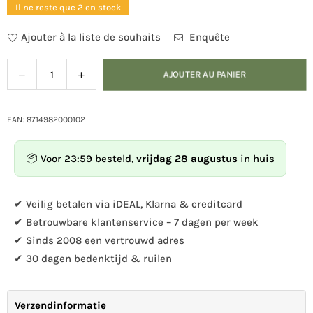
Il ne reste que 2 en stock
Ajouter à la liste de souhaits
Enquête
Diminuer
Augmenter
AJOUTER AU PANIER
Quantité
la
la
quantité
quantité
pour
pour
EAN: 8714982000102
Bois
Bois
nichoir
nichoir
📦 Voor 23:59 besteld,
vrijdag 28 augustus
in huis
mésange
mésange
charbonnière
charbonnière
✔ Veilig betalen via iDEAL, Klarna & creditcard
✔ Betrouwbare klantenservice – 7 dagen per week
✔ Sinds 2008 een vertrouwd adres
✔ 30 dagen bedenktijd & ruilen
Verzendinformatie