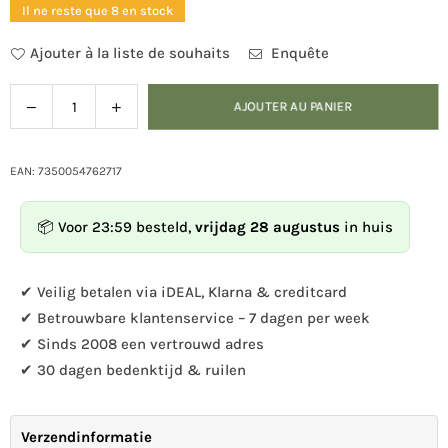
Il ne reste que 8 en stock
Ajouter à la liste de souhaits
Enquête
Diminuer
Augmenter
AJOUTER AU PANIER
Quantité
la
la
quantité
quantité
pour
pour
EAN: 7350054762717
Silo
Silo
d&#39;alimentation
d&#39;alimentation
📦 Voor 23:59 besteld,
vrijdag 28 augustus
in huis
Kombi
Kombi
Semences
Semences
noir
noir
✔ Veilig betalen via iDEAL, Klarna & creditcard
✔ Betrouwbare klantenservice – 7 dagen per week
✔ Sinds 2008 een vertrouwd adres
✔ 30 dagen bedenktijd & ruilen
Verzendinformatie