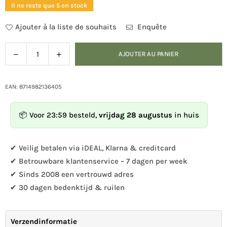
Il ne reste que 5 en stock
Ajouter à la liste de souhaits
Enquête
Diminuer
Augmenter
AJOUTER AU PANIER
Quantité
la
la
quantité
quantité
pour
pour
EAN: 8714982136405
Pendentif
Pendentif
4
4
📦 Voor 23:59 besteld,
vrijdag 28 augustus
in huis
crochets
crochets
roses
roses
✔ Veilig betalen via iDEAL, Klarna & creditcard
✔ Betrouwbare klantenservice – 7 dagen per week
✔ Sinds 2008 een vertrouwd adres
✔ 30 dagen bedenktijd & ruilen
Verzendinformatie