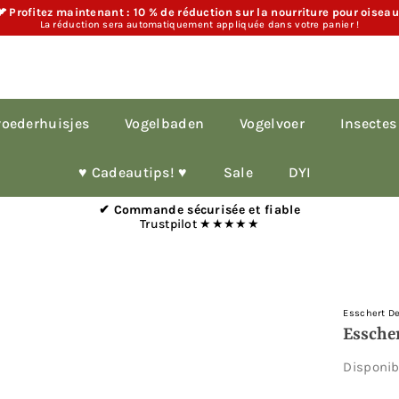
 Profitez maintenant : 10 % de réduction sur la nourriture pour oisea
La réduction sera automatiquement appliquée dans votre panier !
oederhuisjes
Vogelbaden
Vogelvoer
Insectes
♥︎ Cadeautips! ♥︎
Sale
DYI
✔ Commande sécurisée et fiable
Trustpilot ★★★★★
Esschert D
Essche
Disponi