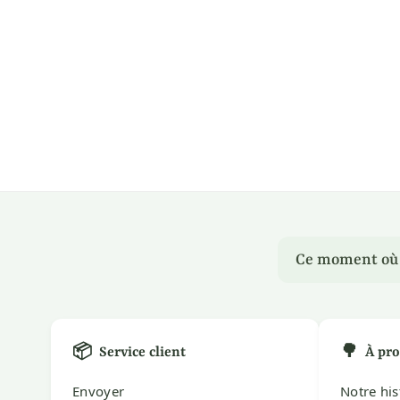
Ce moment où u
📦
🌳
Service client
À pro
Envoyer
Notre his