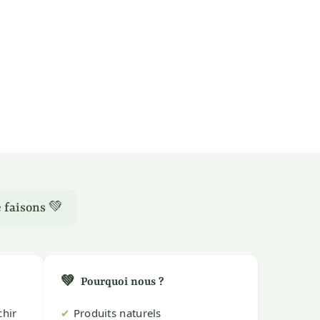
 faisons 💚
💚
Pourquoi nous ?
chir
✔
Produits naturels