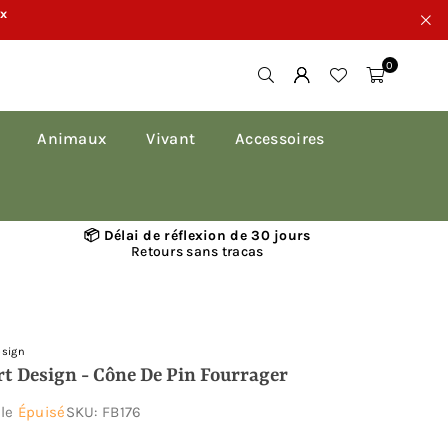
ux
0
Animaux
Vivant
Accessoires
📦 Délai de réflexion de 30 jours
Retours sans tracas
esign
rt Design - Cône De Pin Fourrager
ble
Épuisé
SKU:
FB176