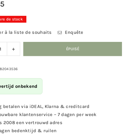
95
ure de stock
r à la liste de souhaits
Enquête
nuer
Augmenter
ÉPUISÉ
la
ité
quantité
pour
982043536
ert
Esschert
gn
Design
vertijd onbekend
-
Cône
de
g betalen via iDEAL, Klarna & creditcard
pin
ouwbare klantenservice – 7 dagen per week
ager
fourrager
s 2008 een vertrouwd adres
agen bedenktijd & ruilen