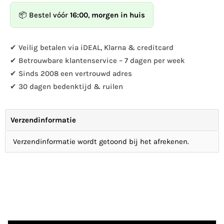
Design
Design
📦 Bestel vóór
16:00
,
morgen in huis
-
-
Crochet
Crochet
pour
pour
✔ Veilig betalen via iDEAL, Klarna & creditcard
panier
panier
✔ Betrouwbare klantenservice – 7 dagen per week
suspendu
suspendu
✔ Sinds 2008 een vertrouwd adres
S
S
✔ 30 dagen bedenktijd & ruilen
Verzendinformatie
Verzendinformatie wordt getoond bij het afrekenen.