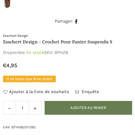
Partager:
Esschert Design
Esschert Design - Crochet Pour Panier Suspendu S
Disponible
En stock
SKU:
BPH28
€4,95
Prix
régulier
Il ne reste que 8 en stock
Ajouter à la liste de souhaits
Enquête
Diminuer
Augmenter
AJOUTER AU PANIER
Quantité
la
la
quantité
quantité
pour
pour
EAN: 8714982011382
Esschert
Esschert