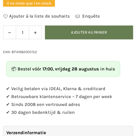
Il ne reste que 1 en stock
Ajouter à la liste de souhaits
Enquête
Diminuer
Augmenter
AJOUTER AU PANIER
Quantité
la
la
quantité
quantité
pour
pour
EAN: 8714982005152
Paillasson
Paillasson
fonte
fonte
📦 Bestel vóór
17:00
,
vrijdag 28 augustus
in huis
L
L
✔ Veilig betalen via iDEAL, Klarna & creditcard
✔ Betrouwbare klantenservice – 7 dagen per week
✔ Sinds 2008 een vertrouwd adres
✔ 30 dagen bedenktijd & ruilen
Verzendinformatie