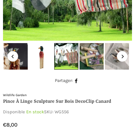
Partager:
Wildlife Garden
Pince À Linge Sculpture Sur Bois DecoClip Canard
Disponible
En stock
SKU:
WG556
€8,00
Prix
régulier