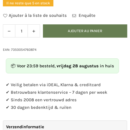
Il ne reste que 5 en stock
Ajouter à la liste de souhaits
Enquête
Diminuer
Augmenter
AJOUTER AU PANIER
Quantité
la
la
quantité
quantité
pour
pour
EAN: 7350054760874
Pince
Pince
à
à
📦 Voor 23:59 besteld,
vrijdag 28 augustus
in huis
linge
linge
sculpture
sculpture
sur
sur
✔ Veilig betalen via iDEAL, Klarna & creditcard
bois
bois
✔ Betrouwbare klantenservice – 7 dagen per week
DecoClip
DecoClip
✔ Sinds 2008 een vertrouwd adres
Canard
Canard
✔ 30 dagen bedenktijd & ruilen
Verzendinformatie