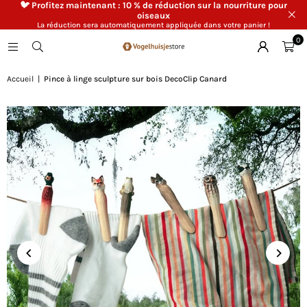
🐦 Profitez maintenant : 10 % de réduction sur la nourriture pour
oiseaux
La réduction sera automatiquement appliquée dans votre panier !
0
Accueil
|
Pince à linge sculpture sur bois DecoClip Canard