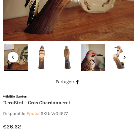
Partager:
Wildlife Garden
DecoBird - Gros Chardonneret
Disponible
Épuisé
SKU:
WG4677
€26,62
Prix
régulier