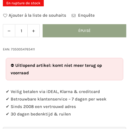
En rupture de stock
Ajouter à la liste de souhaits
Enquête
Diminuer
Augmenter
ÉPUISÉ
Quantité
la
la
quantité
quantité
pour
pour
EAN: 7350054765411
DecoBird
DecoBird
-
-
⛔
Uitlopend artikel: komt niet meer terug op
Gros
Gros
voorraad
Chardonneret
Chardonneret
✔ Veilig betalen via iDEAL, Klarna & creditcard
✔ Betrouwbare klantenservice – 7 dagen per week
✔ Sinds 2008 een vertrouwd adres
✔ 30 dagen bedenktijd & ruilen