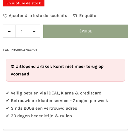
En rupture de stock
Ajouter à la liste de souhaits
Enquête
Diminuer
Augmenter
ÉPUISÉ
Quantité
la
la
quantité
quantité
pour
pour
EAN: 7350054764759
DecoBird
DecoBird
-
-
⛔
Uitlopend artikel: komt niet meer terug op
Tarin
Tarin
voorraad
des
des
pins
pins
✔ Veilig betalen via iDEAL, Klarna & creditcard
✔ Betrouwbare klantenservice – 7 dagen per week
✔ Sinds 2008 een vertrouwd adres
✔ 30 dagen bedenktijd & ruilen