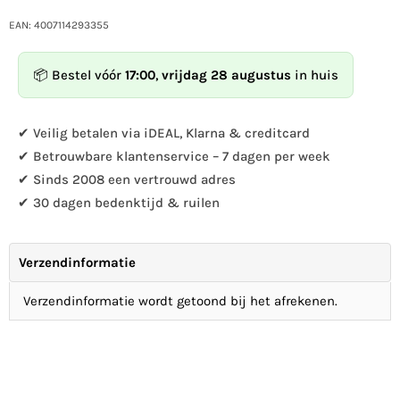
quantité
quantité
pour
pour
EAN: 4007114293355
Acier
Acier
corten
corten
📦 Bestel vóór
17:00
,
vrijdag 28 augustus
in huis
-
-
paire
paire
d&#39;oiseaux
d&#39;oiseaux
✔ Veilig betalen via iDEAL, Klarna & creditcard
petit
petit
✔ Betrouwbare klantenservice – 7 dagen per week
✔ Sinds 2008 een vertrouwd adres
✔ 30 dagen bedenktijd & ruilen
Verzendinformatie
Verzendinformatie wordt getoond bij het afrekenen.