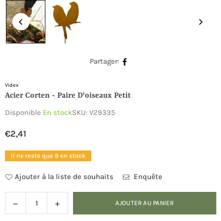
Partager:
Videx
Acier Corten - Paire D'oiseaux Petit
Disponible
En stock
SKU:
V29335
€2,41
Prix
régulier
Il ne reste que 9 en stock
Ajouter à la liste de souhaits
Enquête
Diminuer
Augmenter
AJOUTER AU PANIER
Quantité
la
la