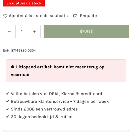
En rupture de stock
Ajouter à la liste de souhaits
Enquête
Diminuer
Augmenter
ÉPUISÉ
Quantité
la
la
quantité
quantité
pour
pour
EAN: 8714982010354
nichoir
nichoir
de
de
⛔
Uitlopend artikel: komt niet meer terug op
la
la
voorraad
ruche
ruche
✔ Veilig betalen via iDEAL, Klarna & creditcard
✔ Betrouwbare klantenservice – 7 dagen per week
✔ Sinds 2008 een vertrouwd adres
✔ 30 dagen bedenktijd & ruilen