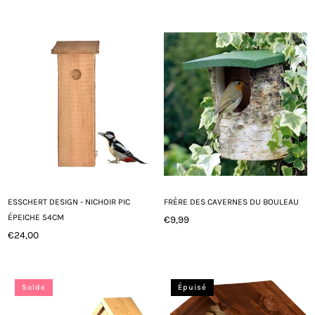
régulier
ESSCHERT DESIGN - NICHOIR PIC
FRÈRE DES CAVERNES DU BOULEAU
ÉPEICHE 54CM
€9,99
Prix
€24,00
Prix
régulier
régulier
Solde
Épuisé