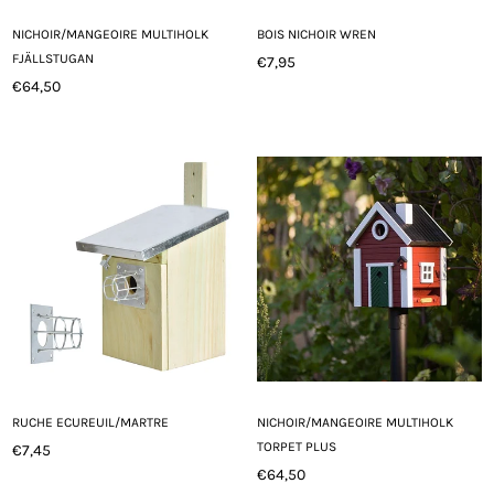
NICHOIR/MANGEOIRE MULTIHOLK
BOIS NICHOIR WREN
FJÄLLSTUGAN
€7,95
Prix
€64,50
Prix
régulier
régulier
RUCHE ECUREUIL/MARTRE
NICHOIR/MANGEOIRE MULTIHOLK
TORPET PLUS
€7,45
Prix
€64,50
régulier
Prix