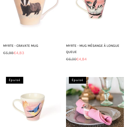
MYRTE - CRAVATE MUG
MYRTE - MUG MÉSANGE À LONGUE
QUEUE
€5,98
€4,83
Prix
€6,00
€4,84
régulier
Prix
régulier
Épuisé
Épuisé