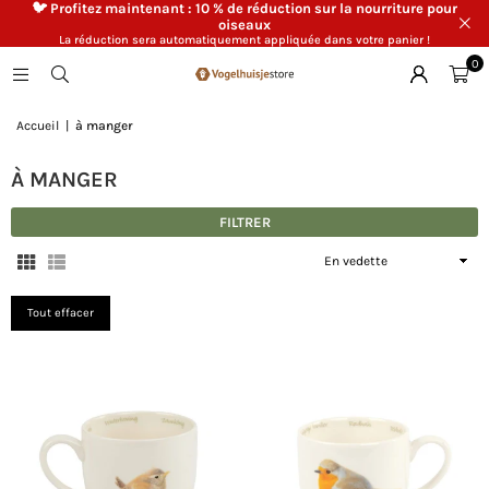
🐦 Profitez maintenant : 10 % de réduction sur la nourriture pour
oiseaux
La réduction sera automatiquement appliquée dans votre panier !
0
Accueil
|
à manger
À MANGER
FILTRER
Appliquer
Tout effacer