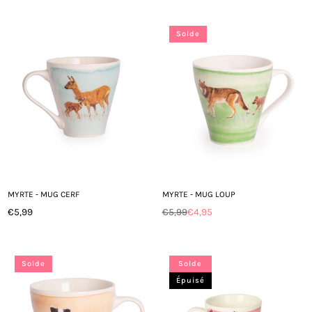
régulier
régulier
Solde
MYRTE - MUG CERF
MYRTE - MUG LOUP
€5,99
€5,99
€4,95
Prix
Prix
régulier
régulier
Solde
Solde
Épuisé