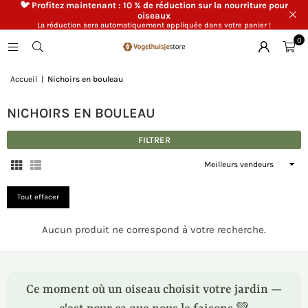
🐦 Profitez maintenant : 10 % de réduction sur la nourriture pour
oiseaux
La réduction sera automatiquement appliquée dans votre panier !
0
Accueil
|
Nichoirs en bouleau
NICHOIRS EN BOULEAU
FILTRER
Appliquer
Tout effacer
Aucun produit ne correspond à votre recherche.
Ce moment où un oiseau choisit votre jardin —