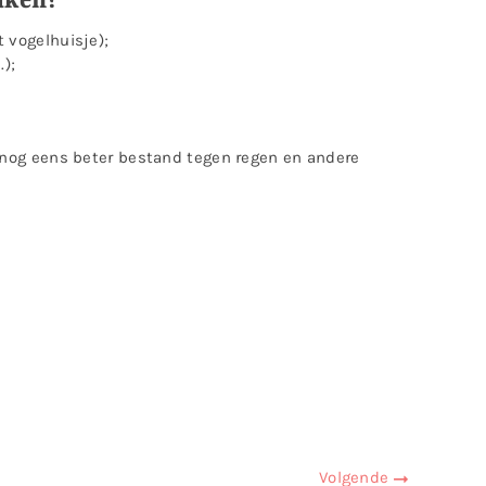
maken?
t vogelhuisje
);
.);
ok nog eens beter bestand tegen regen en andere
Volgende