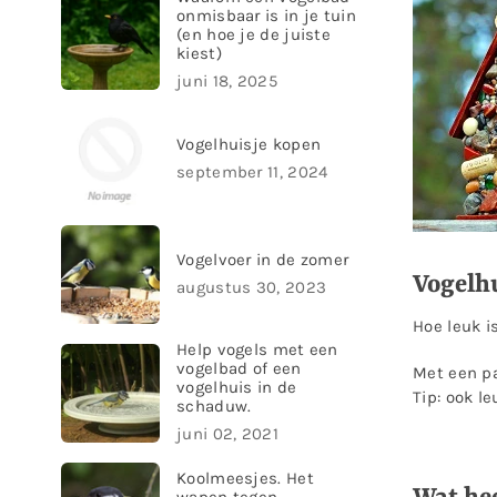
onmisbaar is in je tuin
(en hoe je de juiste
kiest)
juni 18, 2025
Vogelhuisje kopen
september 11, 2024
Vogelvoer in de zomer
Vogelhu
augustus 30, 2023
Hoe leuk i
Help vogels met een
vogelbad of een
Met een pa
vogelhuis in de
Tip: ook l
schaduw.
juni 02, 2021
Koolmeesjes. Het
wapen tegen