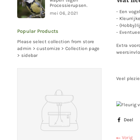
Wat hee
Processierupsen.
- Een voge
mei 06, 2021
- Kleurrijk
- (Hobby)li
Popular Products
- Eventueel
Please select collection from store
Extra voor
admin > customize > Collection page
weersinvl
> sidebar
Veel plezi
Deel
Vorig