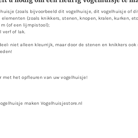
ft u nodig om een fleurig vogelhuisje te 
lhuisje (zoals bijvoorbeeld
dit vogelhuisje
,
dit vogelhuisje
of
di
e elementen (zoals knikkers, stenen, knopen, kralen, kurken, etc
jm (of een lijmpistool);
 verf of lak.
deel: niet alleen kleurrijk, maar door de stenen en knikkers o
oeden!
er met het opfleuren van uw vogelhuisje!