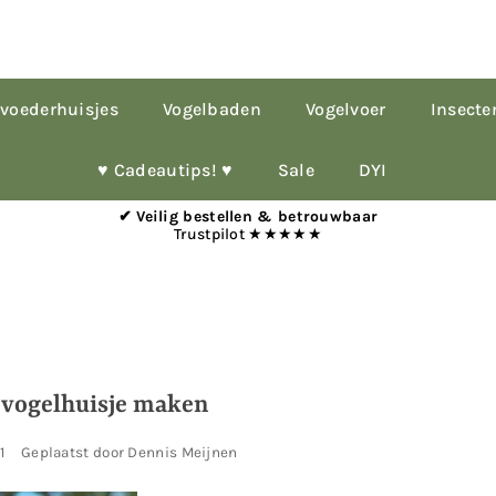
voederhuisjes
Vogelbaden
Vogelvoer
Insecte
♥︎ Cadeautips! ♥︎
Sale
DYI
✔ Veilig bestellen & betrouwbaar
Trustpilot ★★★★★
 vogelhuisje maken
1
Geplaatst door Dennis Meijnen